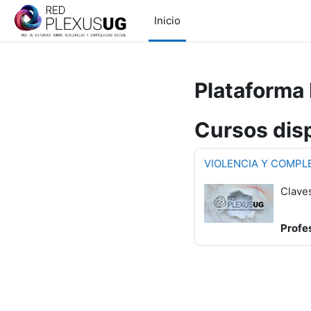
Saltar al contenido principal
Inicio
Plataforma 
Cursos dis
VIOLENCIA Y COMPL
Clave
Profe